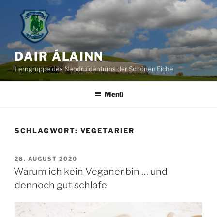
Zum
Inhalt
springen
DAIR ÁLAINN
Lerngruppe des Neodruidentums der Schönen Eiche
Menü
SCHLAGWORT:
VEGETARIER
VERÖFFENTLICHT
28. AUGUST 2020
AM
Warum ich kein Veganer bin … und
dennoch gut schlafe