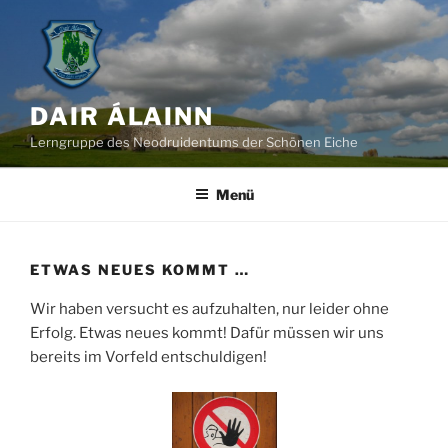
Zum
Inhalt
springen
DAIR ÁLAINN
Lerngruppe des Neodruidentums der Schönen Eiche
Menü
ETWAS NEUES KOMMT …
Wir haben versucht es aufzuhalten, nur leider ohne
Erfolg. Etwas neues kommt! Dafür müssen wir uns
bereits im Vorfeld entschuldigen!