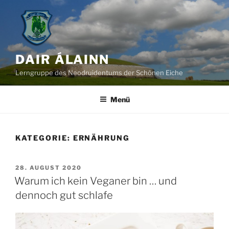
Zum
Inhalt
springen
DAIR ÁLAINN
Lerngruppe des Neodruidentums der Schönen Eiche
Menü
KATEGORIE:
ERNÄHRUNG
VERÖFFENTLICHT
28. AUGUST 2020
AM
Warum ich kein Veganer bin … und
dennoch gut schlafe